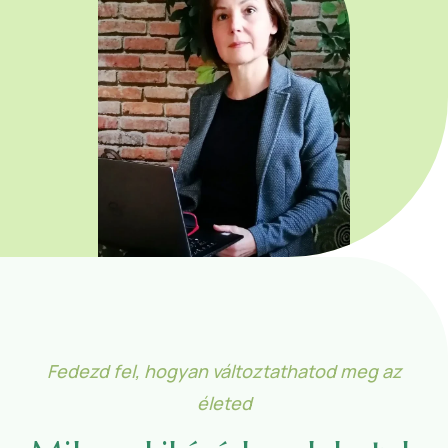
Fedezd fel, hogyan változtathatod meg az
életed