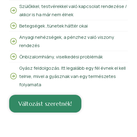
Szülőkkel, testvérekkel való kapcsolat rendezése /
akkor is ha már nem élnek
Betegségek ,tünetek háttér okai
Anyagi nehézségek, a pénzhez való viszony
rendezés
Önbizalomhiány, viselkedési problémák
Gyász feldolgozás. Itt legalább egy fél évnek el kell
telnie, mivel a gyásznak van egy természetes
folyamata
Változást szeretnék!