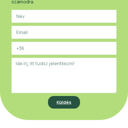
számodra.
Küldés