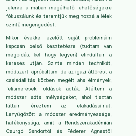
jelenre a mában megélhető lehetőségekre
fókuszálunk és teremtjük meg hozzá a lélek
szintű megengedést.
Mikor évekkel ezelőtt saját problémáim
kapcsán belső késztetésre (tudtam van
megoldás, kell hogy legyen) elindultam a
keresés útján. Szinte minden technikát,
módszert kipróbáltam, de az igazi áttörést a
családállítás közben megélt aha élmények,
felismerések, oldások adták. Átéltem a
módszer adta mélységeket, ahol tisztán
láttam éreztem az elakadásaimat.
Lenyűgözött a módszer eredményessége,
hatékonysága, amit a Rendszerakadémián
Csurgó Sàndortól és Féderer Àgnestől