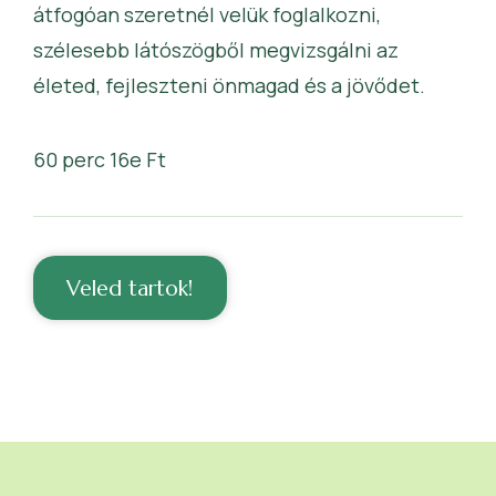
átfogóan szeretnél velük foglalkozni,
szélesebb látószögből megvizsgálni az
életed, fejleszteni önmagad és a jövődet.
60 perc 16e Ft
Veled tartok!