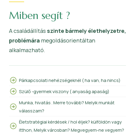
Miben segít ?
A családállítás
szinte bármely élethelyzetre,
problémára
megoldásorientáltan
alkalmazható.
Párkapcsolati nehézségeknél ( ha van, ha nincs)
Szülő -gyermek viszony ( anyaság apaság)
Munka, hivatás . Merre tovább? Melyik munkát
válasszam?
Èletstratégiai kérdések / hol éljek? külföldön vagy
itthon, Melyik városban? Megvegyem-ne vegyem?