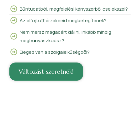
Bűntudatból, megfelelési kényszerből cselekszel?
Az elfojtott érzelmeid megbetegítenek?
Nem mersz magadért kiállni, inkább mindig
meghunyászkodsz?
Eleged van a szolgalelkűségből?
Változást szeretnék!